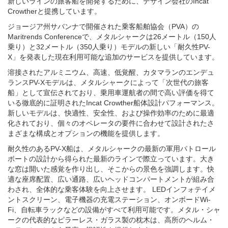
新しいラインの旅客船を開発するために、デザイン会社のIncat
Crowtherと提携しています。
ジョージア州サバンナで開催された乗客船舶協会（PVA）の
Maritrends Conferenceで、メタルシャークは26メートル（150人
乗り）と32メートル（350人乗り）モデルの新しい「耐久性PV-
X」を発表した現在利用可能な追加のサービスを提供しています。
溶接されたアルミニウム、高速、低覚醒、カタマランのエンデュ
ランスPV-Xモデルは、メタルシャークによって「次世代の旅客
船」として宣伝されており、乗用車運航者の間で高い評価を得て
いる徹底的に証明されたIncat Crowther船体設計パフォーマンス。
新しいモデルは、快適性、安全性、および操作効率のために最適
化されており、個々のオペレータの要件に合わせて設計されたさ
まざまな構成とオプションの機能を提供します。
耐久性のあるPV-X船は、メタルシャークの最新の軍用パトロール
ボートの設計から得られた最新のラインで際立っています。大き
な窓は開いた感覚を作り出し、そこからの景色を強調します。快
適な座席配置、広い通路、広いヘッドコンパートメントが組み合
わされ、全体的な乗客体験を向上させます。 LEDインフォテイメ
ントスクリーン、電子機器の充電ステーション、オンボードWi-
Fi、自転車ラックなどの設備がすべて利用可能です。メタル・シャ
ークの代表的なピラーレス・ガラス製の枕木は、高所のヘルム・