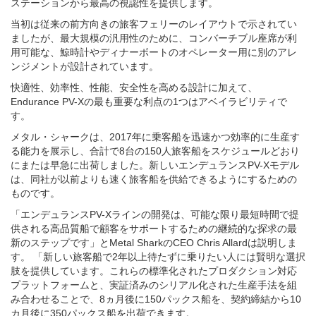
ステーションから最高の視認性を提供します。
当初は従来の前方向きの旅客フェリーのレイアウトで示されてい
ましたが、最大規模の汎用性のために、コンバーチブル座席が利
用可能な、鯨時計やディナーボートのオペレーター用に別のアレ
ンジメントが設計されています。
快適性、効率性、性能、安全性を高める設計に加えて、
Endurance PV-Xの最も重要な利点の1つはアベイラビリティで
す。
メタル・シャークは、2017年に乗客船を迅速かつ効率的に生産す
る能力を展示し、合計で8台の150人旅客船をスケジュールどおり
にまたは早急に出荷しました。新しいエンデュランスPV-Xモデル
は、同社が以前よりも速く旅客船を供給できるようにするための
ものです。
「エンデュランスPV-Xラインの開発は、可能な限り最短時間で提
供される高品質船で顧客をサポートするための継続的な探求の最
新のステップです」とMetal SharkのCEO Chris Allardは説明しま
す。 「新しい旅客船で2年以上待たずに乗りたい人には賢明な選択
肢を提供しています。これらの標準化されたプロダクション対応
プラットフォームと、実証済みのシリアル化された生産手法を組
み合わせることで、8ヵ月後に150パックス船を、契約締結から10
カ月後に350パックス船を出荷できます。