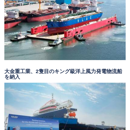
大金重工業、2隻目のキング級洋上風力発電物流船
を納入