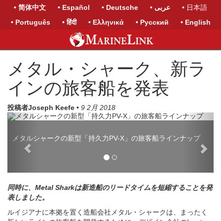
• 简体中文
• Español
• Deutsche
• عربى
• 日本語
• Português
• हिंदी
• Ελληνικά
• Русский
• English
メタル・シャーク、新ラ
インの旅客船を発表
投稿者Joseph Keefe
•
9 2月 2018
Previous
Next
メタルシャークの新型「持久力PV-X」の旅客船ラインナップ
同時に、Metal Sharkは新造船のリードタイムを短縮することを発
表しました。
ルイジアナに本拠を置く造船会社メタル・シャークは、まったく