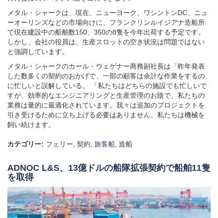
メタル・シャークは、現在、ニューヨーク、ワシントンDC、ニュ
ーオーリンズなどの市場向けに、フランクリンルイジアナ造船所
で現在建設中の船舶数150、350の8隻を今年出荷する予定です。
しかし、会社の役員は、生産スロットの空き状況は問題ではない
と強調しています。
メタル・シャークのカール・ウェゲナー商務副社長は「昨年発表
した数多くの契約のおかげで、一部の顧客は余計な作業をするの
に忙しいと誤解している。 「私たちはどちらの施設でも忙しいで
すが、効率的なエンジニアリングと生産管理のお陰で、私たちの
業務は量的に最適化されています。我々は追加のプロジェクトを
引き受けるために立ち上げる必要はありません。私たちは機械を
飼い続けます。
カテゴリー:
フェリー
,
契約
,
旅客船
,
造船
ADNOC L&S、13億ドルの船隊拡張契約で船舶11隻
を取得