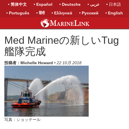
• 简体中文
• Español
• Deutsche
• عربى
• 日本語
• Português
• हिंदी
• Ελληνικά
• Русский
• English
Med Marineの新しいTug
艦隊完成
投稿者：Michelle Howard
•
22 10月 2018
写真：ショッテール