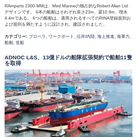
RAmparts 2300-MMは、Med Marineの独占的なRobert Allan Ltd.
デザインです。 6本の船舶はそれぞれ長さ23m、梁10.9m、喫水
4.4mである。 6つの船舶は、適用されるすべてのRINA登録規則お
よび規則を満たすように設計され、建設されました。
カテゴリー:
プロペラ
,
ワークボート
,
沿岸/内陸
,
海上推進
,
海軍力
,
船舶
,
造船
ADNOC L&S、13億ドルの船隊拡張契約で船舶11隻
を取得