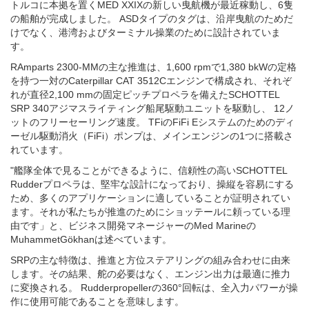
トルコに本拠を置くMED XXIXの新しい曳航機が最近稼動し、6隻
の船舶が完成しました。 ASDタイプのタグは、沿岸曳航のためだ
けでなく、港湾およびターミナル操業のために設計されていま
す。
RAmparts 2300-MMの主な推進は、1,600 rpmで1,380 bkWの定格
を持つ一対のCaterpillar CAT 3512Cエンジンで構成され、それぞ
れが直径2,100 mmの固定ピッチプロペラを備えたSCHOTTEL
SRP 340アジマスライティング船尾駆動ユニットを駆動し、 12ノ
ットのフリーセーリング速度。 TFiのFiFi Eシステムのためのディ
ーゼル駆動消火（FiFi）ポンプは、メインエンジンの1つに搭載さ
れています。
"艦隊全体で見ることができるように、信頼性の高いSCHOTTEL
Rudderプロペラは、堅牢な設計になっており、操縦を容易にする
ため、多くのアプリケーションに適していることが証明されてい
ます。それが私たちが推進のためにショッテールに頼っている理
由です」と、ビジネス開発マネージャーのMed Marineの
MuhammetGökhanは述べています。
SRPの主な特徴は、推進と方位ステアリングの組み合わせに由来
します。その結果、舵の必要はなく、エンジン出力は最適に推力
に変換される。 Rudderpropellerの360°回転は、全入力パワーが操
作に使用可能であることを意味します。