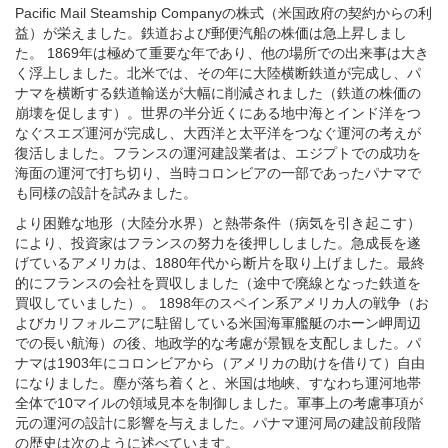
た。 1869年は極めて重要な年であり、他の場所での出来事は大き
く浮上しました。北米では、その年に大陸横断鉄道が完成し、パ
ナマを横断する鉄道輸送が大幅に削減されました（鉄道の株価の
崩壊を促します）。世界の半分近くにある地中海とインド洋をつ
なぐスエズ運河が完成し、大西洋と太平洋をつなぐ運河の考えが
復活しました。フランスの運河建設業者は、エジプトでの成功を
海面の運河で打ち切り、当時コロンビアの一部であったパナマで
も同様の設計を試みました。
より困難な地形（大陸分水界）と熱帯条件（病気を引き起こす）
により、投資家はフランスの努力を後押ししました。急成長を遂
げているアメリカは、1880年代から断片を取り上げました。最終
的にフランスの会社を買収しました（途中で廃線となった鉄道を
買収していました）。 1898年のスペイン系アメリカ人の戦争（お
よびカリフォルニアに駐留している米国海軍艦艇のホーン岬周辺
での長い航海）の後、地政学的な考慮が景観を支配しました。パ
ナマは1903年にコロンビアから（アメリカの助けを借りて）自由
になりました。塵が落ち着くと、米国は地峡、すなわち運河地帯
全体で10マイルの領域見本を制御しました。軍事上の考慮事項が
元の運河の設計に影響を与えました。パナマ運河局の建設前段階
の歴史は次のように述べています。
運河の安全性と軍事活動の際の冗長性に関する懸念は、1940年代
初頭に運河の拡張に取り組み、実際にはdrawing盤上の戦艦に適し