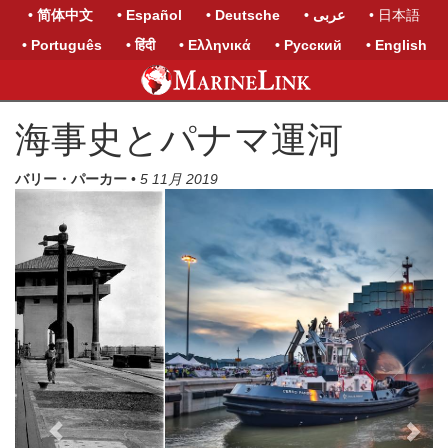
• 简体中文
• Español
• Deutsche
• عربى
• 日本語
• Português
• हिंदी
• Ελληνικά
• Русский
• English
海事史とパナマ運河
バリー・パーカー
•
5 11月 2019
Previous
Next