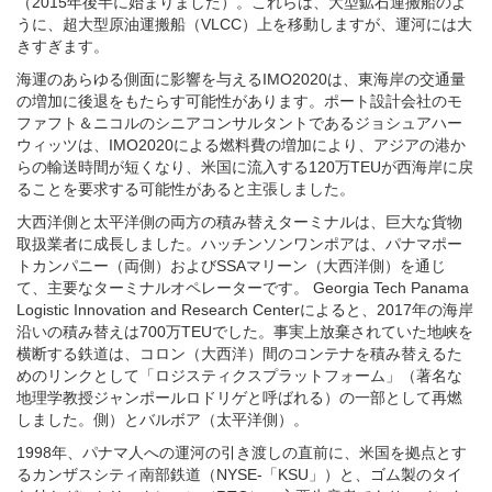
海運のあらゆる側面に影響を与えるIMO2020は、東海岸の交通量
の増加に後退をもたらす可能性があります。ポート設計会社のモ
ファフト＆ニコルのシニアコンサルタントであるジョシュアハー
ウィッツは、IMO2020による燃料費の増加により、アジアの港か
らの輸送時間が短くなり、米国に流入する120万TEUが西海岸に戻
ることを要求する可能性があると主張しました。
大西洋側と太平洋側の両方の積み替えターミナルは、巨大な貨物
取扱業者に成長しました。ハッチンソンワンポアは、パナマポー
トカンパニー（両側）およびSSAマリーン（大西洋側）を通じ
て、主要なターミナルオペレーターです。 Georgia Tech Panama
Logistic Innovation and Research Centerによると、2017年の海岸
沿いの積み替えは700万TEUでした。事実上放棄されていた地峡を
横断する鉄道は、コロン（大西洋）間のコンテナを積み替えるた
めのリンクとして「ロジスティクスプラットフォーム」（著名な
地理学教授ジャンポールロドリゲと呼ばれる）の一部として再燃
しました。側）とバルボア（太平洋側）。
1998年、パナマ人への運河の引き渡しの直前に、米国を拠点とす
るカンザスシティ南部鉄道（NYSE-「KSU」）と、ゴム製のタイ
ヤ付きガントリークレーン（RTG）の主要生産者であり、インタ
ーモーダルのプロバイダーであるMi-Jack主要鉄道へのターミナル
サービス（現在ITS Conglobalと呼ばれているものを介して）は、