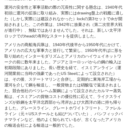
た（しかし実際には建設されなかった）lockの第3セットでdrが開
始されました。この作業は、1942年に放棄され（第二次世界大戦
が進行中）、無駄ではありませんでした。それは、新しい太平洋
ロックでのheadの有利なスタートを提供しました。
アメリカの商船海兵隊は、1940年代後半から1950年代にかけて、
アメリカの広大な軍事力と並行して繁栄し、1950年代半ばに形を
取り始めたインターモダリズムとアメリカのハイウェイネットワ
ークの前に数年来ました。アジアとヨーロッパからの鋼の輸入は
初期段階にありました。長い歴史を経て、イスミアンライン（運
河開業前に当時の強豪であったUS Steelによって設立された）
は、その後、ステートマリンと合併し、定期的に東海岸工場から
運河を介して鋼を輸送し、一般貨物または硝酸塩で返送されまし
た。競合他社のベツレヘム製鋼によって設立されたカルマー蒸気
船は、イスミアンの貨物コストの優位性に応えて、ライクスライ
ンズが鉄鋼を太平洋北西部から湾岸および大西洋の港に持ち帰り
ました。グレースライン、グレートホワイトフリート、ファレル
ライン（元々USスチールとも結びついていた）、パシフィックパ
ナマラインなど、他のよく知られているが、古くなったアメリカ
の輸送会社による輸送は一般的でした。
1979年、米国とパナマは、1999年末に運河地帯をパナマに引き渡
すことに同意しました。海事事業については、大型船の傾向によ