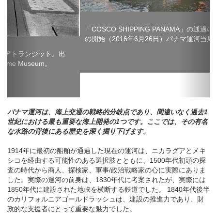
「COSCO SHIPPING PANAMA」の通過に伴うパナマ運河拡張
の開始（2016年6月26日）パナマ運河当局のご厚意による。
パナマ運河は、海上交通の戦略的分岐点であり、間違いなく過去1
世紀における最も重要な海上開発の1つです。ここでは、その有名
な水路の背後にある歴史を深く掘り下げます。
1914年に最初の船舶が通過した現在の運河は、ニカラグアとメキ
シコを経由する可能性のある選択肢とともに、1500年代初頭の探
査の時代から商人、探検家、軍事/政治戦略家の心に実際にありま
した。実際の運河の前身は、1830年代に考案されたが、実際には
1850年代に建設された地峡を横断する鉄道でした。 1840年代後半
のカリフォルニアゴールドラッシュは、建設の推進力であり、財
政的な支援者にとって重要な魅力でした。
Pacific Mail Steamship Companyの株式（米国政府の契約からの利
益）が栄えました。鉄道および郵便汽船の株価は急上昇しまし