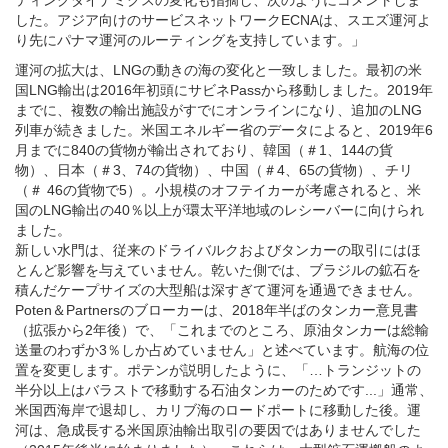
運河の拡大は、LNGの動きの海の変化と一致しました。最初の米
国LNG輸出は2016年初頭にサビネPassから移動しました。2019年
までに、複数の輸出施設がすでにオンラインになり、追加のLNG
列車が続きました。米国エネルギー省のデータによると、2019年6
月までに840の貨物が輸出されており、韓国（＃1、144の貨
物）、日本（＃3、74の貨物）、中国（＃4、65の貨物）、チリ
（＃ 46の貨物で5）。小規模のオフテイカーが考慮されると、米
国のLNG輸出の40％以上が環太平洋地域のレシーバーに向けられ
ました。
新しい水門は、従来のドライバルクおよびタンカーの取引にはほ
とんど影響を与えていません。乾いた側では、ブラジルの鉱石を
積んだケープサイズの大型船は深すぎて運河を通過できません。
Poten＆Partnersのブローカーは、2018年半ばのタンカー意見書
（拡張から2年後）で、「これまでのところ、原油タンカーは総輸
送量のわずか3％しか占めていません」と述べています。航海の位
置を変更します。ポテンが説明したように、「…トランジットの
半分以上はバラストで移動する石油タンカーのためです...」通常、
米国西海岸で退却し、カリブ海のロードポートに移動した後。運
河は、急成長する米国原油輸出取引の要因ではありませんでした
（2015年後半に始まりました）。これらは、大型鉱石運搬船のよ
うに、超大型原油運搬船（VLCC）上を移動しますが、運河には大
きすぎます。