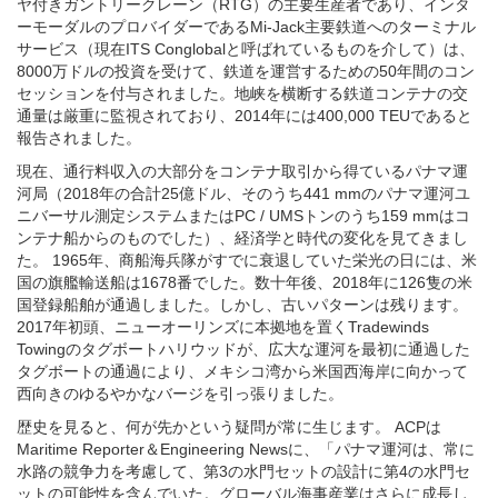
8000万ドルの投資を受けて、鉄道を運営するための50年間のコン
セッションを付与されました。地峡を横断する鉄道コンテナの交
通量は厳重に監視されており、2014年には400,000 TEUであると
報告されました。
現在、通行料収入の大部分をコンテナ取引から得ているパナマ運
河局（2018年の合計25億ドル、そのうち441 mmのパナマ運河ユ
ニバーサル測定システムまたはPC / UMSトンのうち159 mmはコ
ンテナ船からのものでした）、経済学と時代の変化を見てきまし
た。 1965年、商船海兵隊がすでに衰退していた栄光の日には、米
国の旗艦輸送船は1678番でした。数十年後、2018年に126隻の米
国登録船舶が通過しました。しかし、古いパターンは残ります。
2017年初頭、ニューオーリンズに本拠地を置くTradewinds
Towingのタグボートハリウッドが、広大な運河を最初に通過した
タグボートの通過により、メキシコ湾から米国西海岸に向かって
西向きのゆるやかなバージを引っ張りました。
歴史を見ると、何が先かという疑問が常に生じます。 ACPは
Maritime Reporter＆Engineering Newsに、「パナマ運河は、常に
水路の競争力を考慮して、第3の水門セットの設計に第4の水門セ
ットの可能性を含んでいた。グローバル海事産業はさらに成長し
ます。この必要性が生じた場合、パナマ運河は水源だけでなく現
在および将来の需要の詳細な分析を実施します。現在、パナマ運