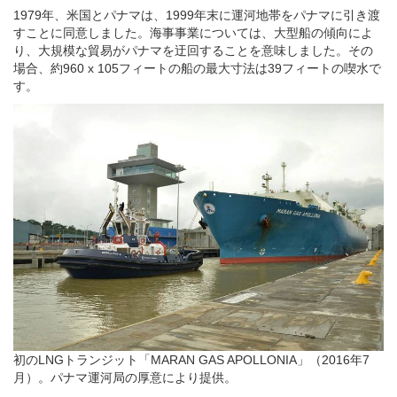
り、大規模な貿易がパナマを迂回することを意味しました。その
場合、約960 x 105フィートの船の最大寸法は39フィートの喫水で
す。
初のLNGトランジット「MARAN GAS APOLLONIA」（2016年7
月）。パナマ運河局の厚意により提供。
2007年、多くの調査と全国的な投票を経て、パナマは大規模な拡
張プロジェクトを進めることを決定し、49フィートの喫水を持つ
1,200 x 161フィートの寸法の船舶は、新たに建設されたロックと