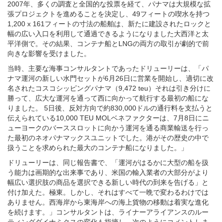
幅の広い入口を利用して通過できるようになりました大西洋と太
平洋側で。その結果、コンテナ船とLNGの両方の取引が劇的で前
向きな影響を受けました。
当時、主要な海事コンサルタントであったドリューリーは、「パ
ナマ運河の新しい水門セットが6月26日に営業を開始し、適切に改
名されたコスコシッピングパナマ（9,472 teu）それは引き分けに
勝って、広大な運河を通って西に向かって航行する最初の船にな
りました。 5日後、反対方向で約830,000ドルの通行料を支払うと
伝えられている10,000 TEU MOLベネファクターは、7月8日にニ
ューヨークのバーススロットに向かう運河を通る商業輸送を行っ
た最初のネオパナマックスユニットでした。港がその歴史の中で
扱うことを求められた最大のコンテナ船になりました。」
ドリューリーは、同じ報告書で、「運河がはるかに大型の船を扱
う能力は画期的な出来事であり、米国の輸入業者の大部分がより
幅広い選択肢の商品を選択できる新しい時代の到来を告げる」と
付け加えた。極東。しかし、それはすべて一晩で変わるわけでは
ありません。西海岸から東海岸への海上貨物の移動は着実な進化
を続けます。」コンサルタントは、ライナーアライアンスのルー
ティングダイナミクスの変化も指摘し、次のようにコメントしま
した。アジア向けのサービスネットワークECNAは、スエズ運河よ
り先にパナマ運河のルーティングを支持しています。」